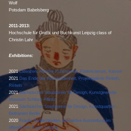
Wolf
Potsdam Babelsberg
2011-2013:
Hochschule für Graﬁk und Buchkunst Leipzig class of
Christin Lahr
Exhibitions:
2021
Latenzen, Kassler Kunstverein, Fridericianum, Kassel
2021
Das Ende der Bescheidenheit, Projektgalerie Rinteln,
Rinteln
2021
Sächsischer Staatspreis für Design, Kunstgewerbe
Museum Schloss Pillnitz
2021
Sächsischer Staatspreis für Design, Kunstquartier
Bethanien Berlin
2020
Fragile Wirklichkeiten, interaktive Ausstellung im
öffentlichen Raum Leipzig