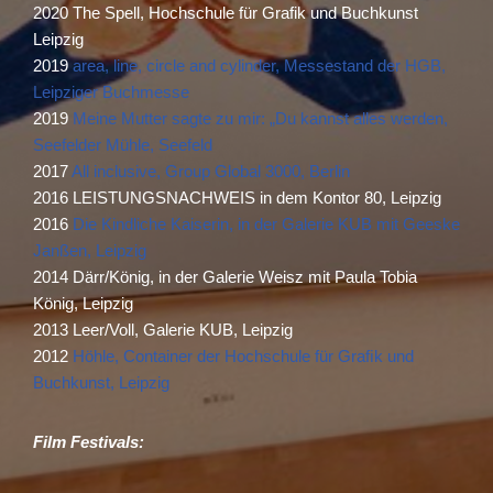
2020 The Spell, Hochschule für Grafik und Buchkunst
Leipzig
2019
area, line, circle and cylinder, Messestand der HGB,
Leipziger Buchmesse
2019
Meine Mutter sagte zu mir: „Du kannst alles werden,
Seefelder Mühle, Seefeld
2017
All inclusive, Group Global 3000, Berlin
2016 LEISTUNGSNACHWEIS in dem Kontor 80, Leipzig
2016
Die Kindliche Kaiserin, in der Galerie KUB mit Geeske
Janßen, Leipzig
2014 Därr/König, in der Galerie Weisz mit Paula Tobia
König, Leipzig
2013 Leer/Voll, Galerie KUB, Leipzig
2012
Höhle, Container der Hochschule für Graﬁk und
Buchkunst, Leipzig
Film Festivals: